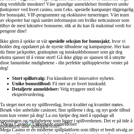
deg verdifulle innsikter! Våre grundige anmeldelser fremhever
unike
funksjoner
ved hvert casino, som f.eks. spesielle kampanjer tilgjengelig
for bonusjakt, VIP-programmer og eksklusive turneringer. Vårt team
av eksperter har også samlet informasjon om hvilke nettcasinoer som
tilbyr de mest lukrative bonusene, slik at du kan få maksimal verdi for
pengene dine!
Ikke glem å sjekke ut vår
spesielle seksjon for bonusjakt
, hvor vi
holder deg oppdatert på de nyeste tilbudene og kampanjene. Her kan
du finne jackpotter, gratisspinn og innskuddsbonuser som gir deg
ekstra sjanser til å vinne stort! Gå ikke glipp av sjansen til å utnytte
disse fantastiske mulighetene - din perfekte spillopplevelse venter på
deg!
Stort spillutvalg:
Fra klassikere til innovative nyheter.
Unike bonustilbud:
Få mer ut av hvert innskudd.
Detaljerte anmeldelser:
Velg tryggere med vår
ekspertvurdering.
Ta steget mot en ny spillhverdag, hvor kvalitet og kvantitet møtes.
Besøk våre anbefalte casinoer, finn spillerne i deg, og nyt gode tilbud
som kun venter på deg! La oss hjelpe deg med å oppdage all
spenningen og mulighetene som ligger i spillverdenen. Det er på tide å
1
Mega Casino
Utmerkede anmeldelser
maksimere dine spillopplevelser
!
Mega Casino er en moderne spillplattform som tilbyr et bredt utvalg av