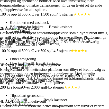
casinospill og spennende bonuser. Med lave innsatskrav, flere
bonusmuligheter og sikre transaksjoner, gir de en trygg og givende
spillopplevelse for alle spillere.
100 % opp til 500 kr
Over 1.500 spill
4.5 stjerner
Kombinert med cashback
Belønning for lojalitet
Besøk kasinoet
2
Betsson
Enkel å bruke
Trygg løfting
Betsson er en anerkjent nettcasinoopplevelse som tilbyr et bredt utvalg
av spill og en attraktiv velkomstbonus for nye spillere. Plattformen gir
Regler og vilkår gjelder |
Lotteri- og stiftelsestilsynet
| +18 år |
også muligheten for selvudelukkelse, noe som fremmer ansvarlig
Reklame |
Hjelpelinjen
| Spill ansvarlig
spilling.
100 % opp til 500 kr
Over 500 spill
4.5 stjerner
Enkel navigering
Live kasinospill
Besøk kasinoet
3
EnergyCasino
Best for nybegynnere
Linker til hjelp
EnergyCasino er en nettcasino-plattform som tilbyr et bredt utvalg av
spennende spill og en brukervennlig opplevelse. Med ukentlig
Regler og vilkår gjelder |
Lotteri- og stiftelsestilsynet
| +18 år |
cashback-bonus, rask konto-godkjenning og tidspåmindringer, skiller
Reklame |
Hjelpelinjen
| Spill ansvarlig
de seg ut som en attraktiv valg for spillere.
200 kr i bonus
Over 2.000 spill
4.5 stjerner
Tilpassbart grensesnitt
3000+ spill
Besøk kasinoet
4
LuckyLouis
Kundefavoritt
Over 1000 spill
LuckyLouis er en moderne nettcasino-plattform som tilbyr et variert