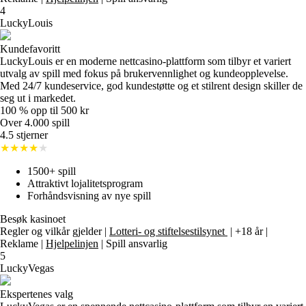
4
LuckyLouis
Kundefavoritt
LuckyLouis er en moderne nettcasino-plattform som tilbyr et variert
utvalg av spill med fokus på brukervennlighet og kundeopplevelse.
Med 24/7 kundeservice, god kundestøtte og et stilrent design skiller de
seg ut i markedet.
100 % opp til 500 kr
Over 4.000 spill
4.5 stjerner
1500+ spill
Attraktivt lojalitetsprogram
Forhåndsvisning av nye spill
Besøk kasinoet
Regler og vilkår gjelder |
Lotteri- og stiftelsestilsynet
| +18 år |
Reklame |
Hjelpelinjen
| Spill ansvarlig
5
LuckyVegas
Ekspertenes valg