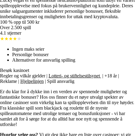
LuckyVegas er en spennende nettcasino-plattform som tilbyr en variert
spilleopplevelse med fokus på brukervennlighet og kundepleie. Deres
unike salgsargumenter inkluderer personlige bonusser, fleksible
innbetalingsgrenser og muligheten for uttak med kryptovaluta.
100 % opp til 500 kr
Over 2.500 spill
4.1 stjerner
Ingen maks seier
Personlige bonuser
Alternativer for ansvarlig spilling
Besøk kasinoet
Regler og vilkår gjelder |
Lotteri- og stiftelsestilsynet
| +18 år |
Reklame |
Hjelpelinjen
| Spill ansvarlig
Er du klar for å dykke inn i en verden av spennende muligheter og
fantastiske bonuser? Hos oss finner du et nøye utvalgt spekter av
online casinoer som virkelig kan ta spillopplevelsen din til nye høyder.
Fra klassiske spill som blackjack og roulette til de nyeste
spilleautomatene med utrolige temaer og bonusfunksjoner - vi har
samlet alt for å sørge for at du alltid har noe nytt og spennende å
utforske!
Hvorfor velge oss?
Vi gir deg ikke bare en liste over casinoer; vi gir