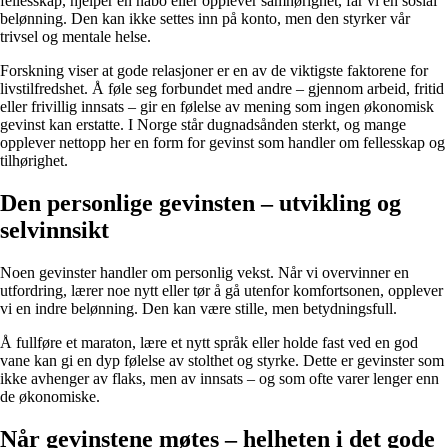
fellesskap, hjelper en nabo eller opplever samhørighet, får vi en sosial
belønning. Den kan ikke settes inn på konto, men den styrker vår
trivsel og mentale helse.
Forskning viser at gode relasjoner er en av de viktigste faktorene for
livstilfredshet. Å føle seg forbundet med andre – gjennom arbeid, fritid
eller frivillig innsats – gir en følelse av mening som ingen økonomisk
gevinst kan erstatte. I Norge står dugnadsånden sterkt, og mange
opplever nettopp her en form for gevinst som handler om fellesskap og
tilhørighet.
Den personlige gevinsten – utvikling og
selvinnsikt
Noen gevinster handler om personlig vekst. Når vi overvinner en
utfordring, lærer noe nytt eller tør å gå utenfor komfortsonen, opplever
vi en indre belønning. Den kan være stille, men betydningsfull.
Å fullføre et maraton, lære et nytt språk eller holde fast ved en god
vane kan gi en dyp følelse av stolthet og styrke. Dette er gevinster som
ikke avhenger av flaks, men av innsats – og som ofte varer lenger enn
de økonomiske.
Når gevinstene møtes – helheten i det gode