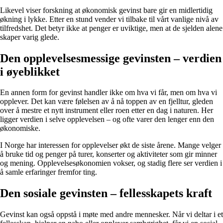
Likevel viser forskning at økonomisk gevinst bare gir en midlertidig
økning i lykke. Etter en stund vender vi tilbake til vårt vanlige nivå av
tilfredshet. Det betyr ikke at penger er uviktige, men at de sjelden alene
skaper varig glede.
Den opplevelsesmessige gevinsten – verdien
i øyeblikket
En annen form for gevinst handler ikke om hva vi får, men om hva vi
opplever. Det kan være følelsen av å nå toppen av en fjelltur, gleden
over å mestre et nytt instrument eller roen etter en dag i naturen. Her
ligger verdien i selve opplevelsen – og ofte varer den lenger enn den
økonomiske.
I Norge har interessen for opplevelser økt de siste årene. Mange velger
å bruke tid og penger på turer, konserter og aktiviteter som gir minner
og mening. Opplevelsesøkonomien vokser, og stadig flere ser verdien i
å samle erfaringer fremfor ting.
Den sosiale gevinsten – fellesskapets kraft
Gevinst kan også oppstå i møte med andre mennesker. Når vi deltar i et