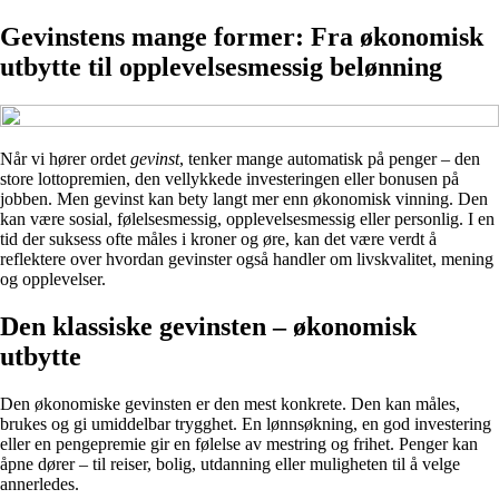
Gevinstens mange former: Fra økonomisk
utbytte til opplevelsesmessig belønning
Når vi hører ordet
gevinst
, tenker mange automatisk på penger – den
store lottopremien, den vellykkede investeringen eller bonusen på
jobben. Men gevinst kan bety langt mer enn økonomisk vinning. Den
kan være sosial, følelsesmessig, opplevelsesmessig eller personlig. I en
tid der suksess ofte måles i kroner og øre, kan det være verdt å
reflektere over hvordan gevinster også handler om livskvalitet, mening
og opplevelser.
Den klassiske gevinsten – økonomisk
utbytte
Den økonomiske gevinsten er den mest konkrete. Den kan måles,
brukes og gi umiddelbar trygghet. En lønnsøkning, en god investering
eller en pengepremie gir en følelse av mestring og frihet. Penger kan
åpne dører – til reiser, bolig, utdanning eller muligheten til å velge
annerledes.