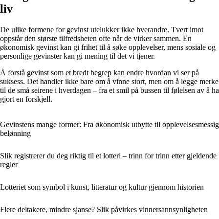
liv
De ulike formene for gevinst utelukker ikke hverandre. Tvert imot
oppstår den største tilfredsheten ofte når de virker sammen. En
økonomisk gevinst kan gi frihet til å søke opplevelser, mens sosiale og
personlige gevinster kan gi mening til det vi tjener.
Å forstå gevinst som et bredt begrep kan endre hvordan vi ser på
suksess. Det handler ikke bare om å vinne stort, men om å legge merke
til de små seirene i hverdagen – fra et smil på bussen til følelsen av å ha
gjort en forskjell.
Gevinstens mange former: Fra økonomisk utbytte til opplevelsesmessig
belønning
Slik registrerer du deg riktig til et lotteri – trinn for trinn etter gjeldende
regler
Lotteriet som symbol i kunst, litteratur og kultur gjennom historien
Flere deltakere, mindre sjanse? Slik påvirkes vinnersannsynligheten