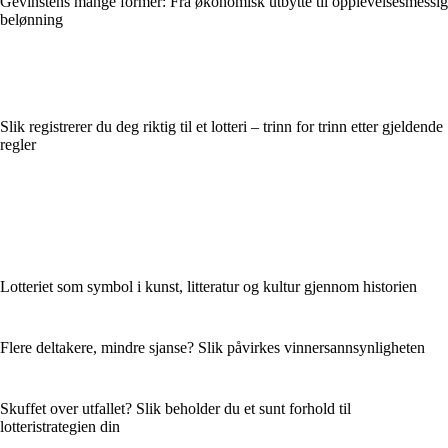
Gevinstens mange former: Fra økonomisk utbytte til opplevelsesmessig
belønning
Slik registrerer du deg riktig til et lotteri – trinn for trinn etter gjeldende
regler
Lotteriet som symbol i kunst, litteratur og kultur gjennom historien
Flere deltakere, mindre sjanse? Slik påvirkes vinnersannsynligheten
Skuffet over utfallet? Slik beholder du et sunt forhold til
lotteristrategien din