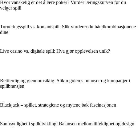
Hvor vanskelig er det å lære poker? Vurder læringskurven før du
velger spill
Turneringsspill vs. kontantspill: Slik vurderer du håndkombinasjonene
dine
Live casino vs. digitale spill: Hva gjør opplevelsen unik?
Rettferdig og gjennomsiktig: Slik reguleres bonuser og kampanjer i
spillbransjen
Blackjack – spillet, strategiene og mytene bak fascinasjonen
Sannsynlighet i spillutvikling: Balansen mellom tilfeldighet og design