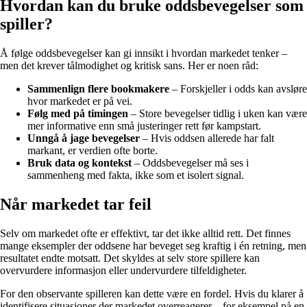
Hvordan kan du bruke oddsbevegelser som
spiller?
Å følge oddsbevegelser kan gi innsikt i hvordan markedet tenker –
men det krever tålmodighet og kritisk sans. Her er noen råd:
Sammenlign flere bookmakere
– Forskjeller i odds kan avsløre
hvor markedet er på vei.
Følg med på timingen
– Store bevegelser tidlig i uken kan være
mer informative enn små justeringer rett før kampstart.
Unngå å jage bevegelser
– Hvis oddsen allerede har falt
markant, er verdien ofte borte.
Bruk data og kontekst
– Oddsbevegelser må ses i
sammenheng med fakta, ikke som et isolert signal.
Når markedet tar feil
Selv om markedet ofte er effektivt, tar det ikke alltid rett. Det finnes
mange eksempler der oddsene har beveget seg kraftig i én retning, men
resultatet endte motsatt. Det skyldes at selv store spillere kan
overvurdere informasjon eller undervurdere tilfeldigheter.
For den observante spilleren kan dette være en fordel. Hvis du klarer å
identifisere situasjoner der markedet overreagerer – for eksempel på en